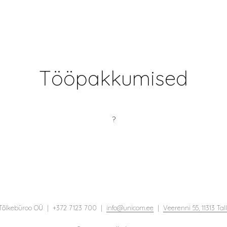
Tööpakkumised
?
Tõlkebüroo OÜ | +372 7123 700 |
info@unicom.ee
|
Veerenni 55, 11313 Tall